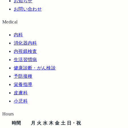
お知らせ
お問い合わせ
Medical
内科
消化器内科
内視鏡検査
生活習慣病
健康診断・がん検診
予防接種
栄養指導
皮膚科
小児科
Hours
時間
月
火
水
木
金
土
日・祝