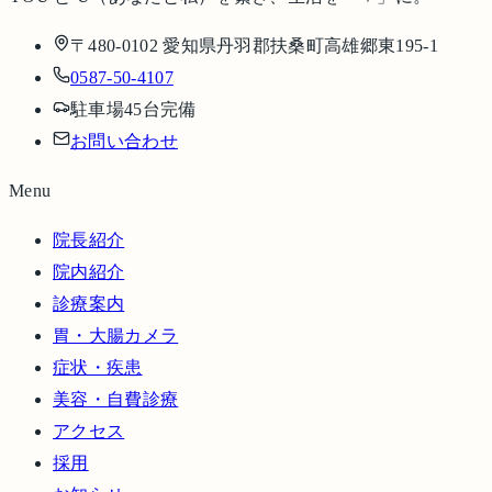
〒480-0102 愛知県丹羽郡扶桑町高雄郷東195-1
0587-50-4107
駐車場45台完備
お問い合わせ
Menu
院長紹介
院内紹介
診療案内
胃・大腸カメラ
症状・疾患
美容・自費診療
アクセス
採用