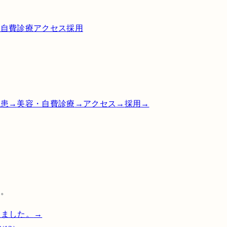
・自費診療
アクセス
採用
疾患
→
美容・自費診療
→
アクセス
→
採用
→
す。
しました。
→