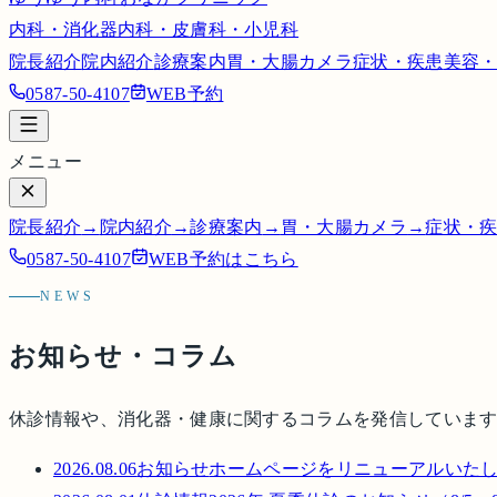
内科・消化器内科・皮膚科・小児科
院長紹介
院内紹介
診療案内
胃・大腸カメラ
症状・疾患
美容
0587-50-4107
WEB予約
メニュー
院長紹介
→
院内紹介
→
診療案内
→
胃・大腸カメラ
→
症状・
0587-50-4107
WEB予約はこちら
NEWS
お知らせ・コラム
休診情報や、消化器・健康に関するコラムを発信していま
2026.08.06
お知らせ
ホームページをリニューアルいた